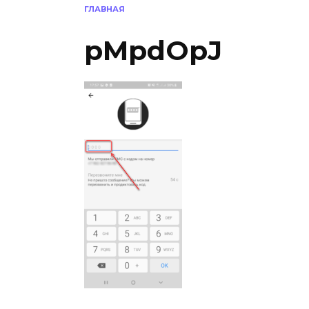
ГЛАВНАЯ
pMpdOpJ